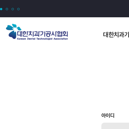
모바일 메뉴보기
대한치과
아이디