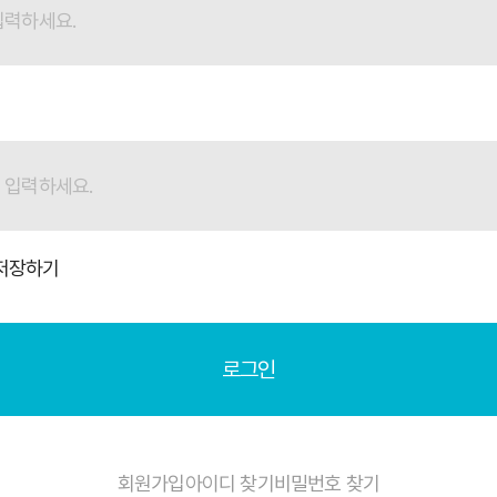
저장하기
로그인
회원가입
아이디 찾기
비밀번호 찾기